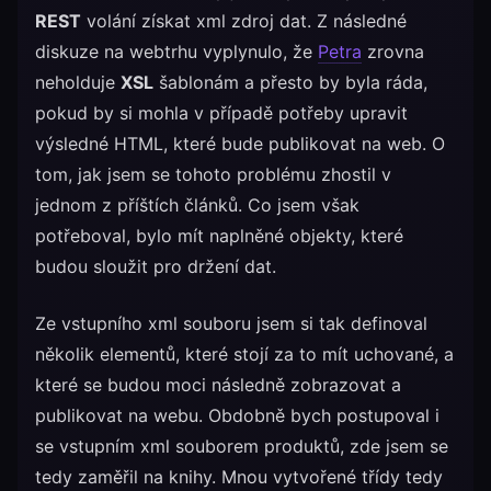
REST
volání získat xml zdroj dat. Z následné
diskuze na webtrhu vyplynulo, že
Petra
zrovna
neholduje
XSL
šablonám a přesto by byla ráda,
pokud by si mohla v případě potřeby upravit
výsledné HTML, které bude publikovat na web. O
tom, jak jsem se tohoto problému zhostil v
jednom z příštích článků. Co jsem však
potřeboval, bylo mít naplněné objekty, které
budou sloužit pro držení dat.
Ze vstupního xml souboru jsem si tak definoval
několik elementů, které stojí za to mít uchované, a
které se budou moci následně zobrazovat a
publikovat na webu. Obdobně bych postupoval i
se vstupním xml souborem produktů, zde jsem se
tedy zaměřil na knihy. Mnou vytvořené třídy tedy