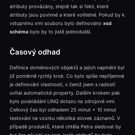
atributy provázány, stejně tak si řekli, které
atributy jsou povinné a které volitelné. Pokud by k
vstupnímu xml souboru bylo definováno
xsd
schéma
bylo by to jistě jednodušší.
Časový odhad
Definice doménových objektů a jejich naplnění byl
již poměrně rychlý krok. Co bylo spíše nepříjemné
je definování vlastností, v čemž jsem s radostí
uvítal automatické property. Dalším krokem pak
bylo poskládání LINQ dotazu na zdrojové xml.
Celkový čas byl odhadem 25 minut + 10 minut
testování na vzorku několika stovek záznamů. V
případě produktů, které chtěla Petra sledovat by
byl čas závislý na tom, kolik atributů by bylo