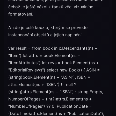
čehož je ještě několik řádků věci vizuálního
formátování.
A zde je celé kouzlo, kterým se provede
instancování objektů a jejich naplnění
var result = from book in x.Descendants(ns +
"Item") let attrs = book.Element(ns +
"ItemAttributes") let revs = book.Element(ns +
"EditorialReviews") select new Book() { ASIN =
(string)book.Element(ns + "ASIN"), ISBN =
attrs.Element(ns + "ISBN") != null ?
(string)attrs.Element(ns + "ISBN") : string.Empty,
NumberOfPages = (int?)attrs.Element(ns +
"NumberOfPages") ?? 0, PublicationDate =
(DateTime)attrs.Element(ns + "PublicationDate"),