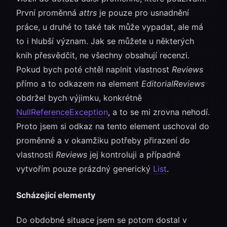
První proměnná
attrs
je pouze pro usnadnění
práce, u druhé to také tak může vypadat, ale má
to i hlubší význam. Jak se můžete u některých
knih přesvědčit, ne všechny obsahují recenzi.
Pokud bych poté chtěl naplnit vlastnost
Reviews
přímo a to odkazem na element
EditorialReviews
obdržel bych výjimku, konkrétně
NullReferenceException
, a to se mi zrovna nehodí.
Proto jsem si odkaz na tento element uschoval do
proměnné a v okamžiku potřeby přirazení do
vlastnosti
Reviews
jej kontroluji a případně
vytvořím pouze prázdný generický
List
.
Scházející elementy
Do obdobné situace jsem se potom dostal v