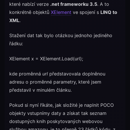
které nabízí verze
.net frameworku 3.5
. A to
konkrétně objektů
XElement
ve spojení s
LINQ to
XML
.
Stažení dat tak bylo otázkou jednoho jediného
řádku:
XElement x = XElement.Load(url);
kde proměnná
url
představovala doplněnou
adresu o proměnné parametry, které jsem
představil v minulém článku.
Pokud si nyní říkáte, jak složité je naplnit POCO
objekty vstupnímy daty a získat tak seznam
dostupných knih poskytovaných webovou
službou amazonu, je to přesně 23 řádků kódu, z