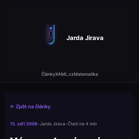
Jarda Jirava
Články
XAML.cz
Matematika
← Zpět na články
15. září 2008
•
Jarda Jirava
•
Čtení na 4 min