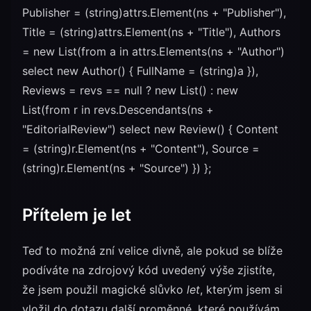
Publisher = (string)attrs.Element(ns + "Publisher"),
Title = (string)attrs.Element(ns + "Title"), Authors
= new List
(from a in attrs.Elements(ns + "Author")
select new Author() { FullName = (string)a }),
Reviews = revs == null ? new List
() : new
List
(from r in revs.Descendants(ns +
"EditorialReview") select new Review() { Content
= (string)r.Element(ns + "Content"), Source =
(string)r.Element(ns + "Source") }) };
Přítelem je let
Teď to možná zní velice divně, ale pokud se blíže
podíváte na zdrojový kód uvedený výše zjistíte,
že jsem použil magické slůvko
let
, kterým jsem si
vložil do dotazu další proměnné, které používám.